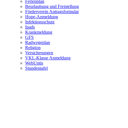
Ferienplan
Beurlaubung und Freistellung
Förderverein Antragsformular
Hope-Anmeldung
Infektionsschutz
Ipads
Krankmeldung
GFS
Radwegeplan
Religion
Versicherungen
VKL-Klasse Anmeldung
WebUntis
Stundentafel