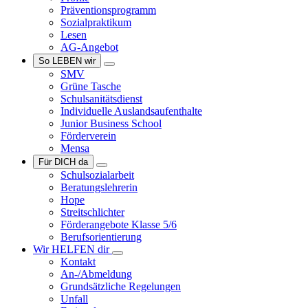
Präventionsprogramm
Sozialpraktikum
Lesen
AG-Angebot
So LEBEN wir
SMV
Grüne Tasche
Schulsanitätsdienst
Individuelle Auslandsaufenthalte
Junior Business School
Förderverein
Mensa
Für DICH da
Schulsozialarbeit
Beratungslehrerin
Hope
Streitschlichter
Förderangebote Klasse 5/6
Berufsorientierung
Wir HELFEN dir
Kontakt
An-/Abmeldung
Grundsätzliche Regelungen
Unfall