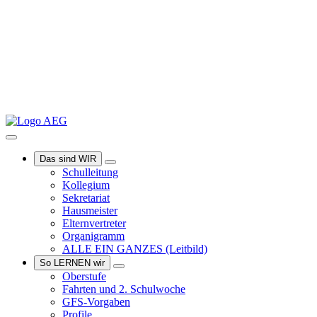
Das sind WIR
Schulleitung
Kollegium
Sekretariat
Hausmeister
Elternvertreter
Organigramm
ALLE EIN GANZES
(Leitbild)
So LERNEN wir
Oberstufe
Fahrten und 2. Schulwoche
GFS-Vorgaben
Profile