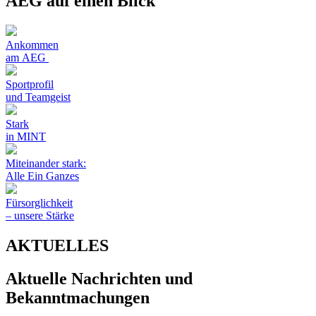
AEG auf einen Blick
Ankommen
am AEG
Sportprofil
und Teamgeist
Stark
in MINT
Miteinander stark:
Alle Ein Ganzes
Fürsorglichkeit
– unsere Stärke
AKTUELLES
Aktuelle Nachrichten und
Bekanntmachungen