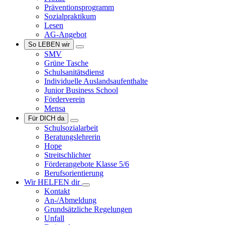
Präventionsprogramm
Sozialpraktikum
Lesen
AG-Angebot
So LEBEN wir
SMV
Grüne Tasche
Schulsanitätsdienst
Individuelle Auslandsaufenthalte
Junior Business School
Förderverein
Mensa
Für DICH da
Schulsozialarbeit
Beratungslehrerin
Hope
Streitschlichter
Förderangebote Klasse 5/6
Berufsorientierung
Wir HELFEN dir
Kontakt
An-/Abmeldung
Grundsätzliche Regelungen
Unfall