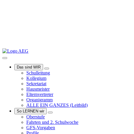
Das sind WIR
Schulleitung
Kollegium
Sekretariat
Hausmeister
Elternvertreter
Organigramm
ALLE EIN GANZES
(Leitbild)
So LERNEN wir
Oberstufe
Fahrten und 2. Schulwoche
GFS-Vorgaben
Profile