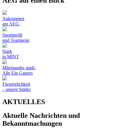
AEG auf einen Blick
Ankommen
am AEG
Sportprofil
und Teamgeist
Stark
in MINT
Miteinander stark:
Alle Ein Ganzes
Fürsorglichkeit
– unsere Stärke
AKTUELLES
Aktuelle Nachrichten und
Bekanntmachungen