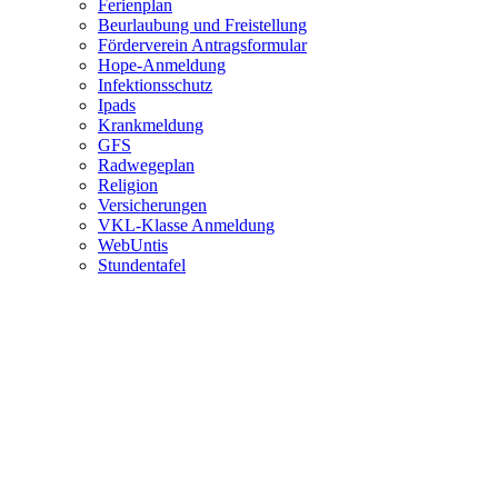
Ferienplan
Beurlaubung und Freistellung
Förderverein Antragsformular
Hope-Anmeldung
Infektionsschutz
Ipads
Krankmeldung
GFS
Radwegeplan
Religion
Versicherungen
VKL-Klasse Anmeldung
WebUntis
Stundentafel