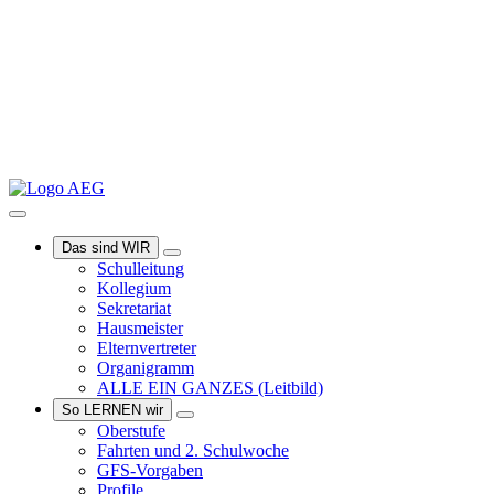
Das sind WIR
Schulleitung
Kollegium
Sekretariat
Hausmeister
Elternvertreter
Organigramm
ALLE EIN GANZES
(Leitbild)
So LERNEN wir
Oberstufe
Fahrten und 2. Schulwoche
GFS-Vorgaben
Profile