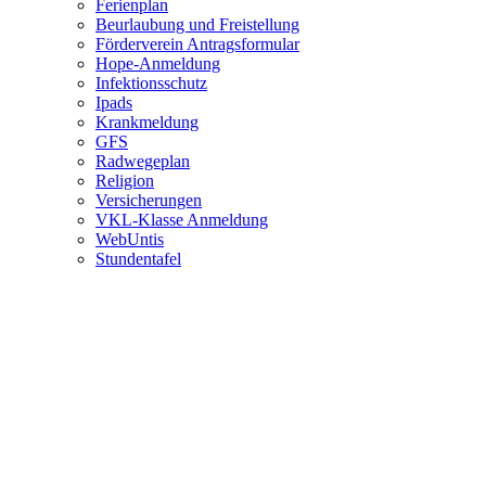
Ferienplan
Beurlaubung und Freistellung
Förderverein Antragsformular
Hope-Anmeldung
Infektionsschutz
Ipads
Krankmeldung
GFS
Radwegeplan
Religion
Versicherungen
VKL-Klasse Anmeldung
WebUntis
Stundentafel