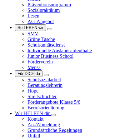
Präventionsprogramm
Sozialpraktikum
Lesen
AG-Angebot
So LEBEN wir
SMV
Grüne Tasche
Schulsanitätsdienst
Individuelle Auslandsaufenthalte
Junior Business School
Förderverein
Mensa
Für DICH da
Schulsozialarbeit
Beratungslehrerin
Hope
Streitschlichter
Förderangebote Klasse 5/6
Berufsorientierung
Wir HELFEN dir
Kontakt
An-/Abmeldung
Grundsätzliche Regelungen
Unfall