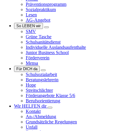
Präventionsprogramm
Sozialpraktikum
Lesen
AG-Angebot
So LEBEN wir
SMV
Grüne Tasche
Schulsanitätsdienst
Individuelle Auslandsaufenthalte
Junior Business School
Förderverein
Mensa
Für DICH da
Schulsozialarbeit
Beratungslehrerin
Hope
Streitschlichter
Förderangebote Klasse 5/6
Berufsorientierung
Wir HELFEN dir
Kontakt
An-/Abmeldung
Grundsätzliche Regelungen
Unfall