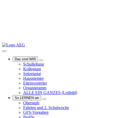
Das sind WIR
Schulleitung
Kollegium
Sekretariat
Hausmeister
Elternvertreter
Organigramm
ALLE EIN GANZES
(Leitbild)
So LERNEN wir
Oberstufe
Fahrten und 2. Schulwoche
GFS-Vorgaben
Profile