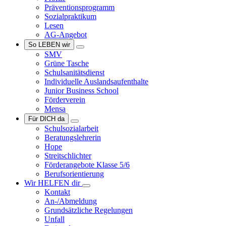
Präventionsprogramm
Sozialpraktikum
Lesen
AG-Angebot
So LEBEN wir
SMV
Grüne Tasche
Schulsanitätsdienst
Individuelle Auslandsaufenthalte
Junior Business School
Förderverein
Mensa
Für DICH da
Schulsozialarbeit
Beratungslehrerin
Hope
Streitschlichter
Förderangebote Klasse 5/6
Berufsorientierung
Wir HELFEN dir
Kontakt
An-/Abmeldung
Grundsätzliche Regelungen
Unfall