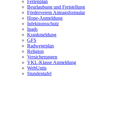
Ferienplan
Beurlaubung und Freistellung
Förderverein Antragsformular
Hope-Anmeldung
Infektionsschutz
Ipads
Krankmeldung
GFS
Radwegeplan
Religion
Versicherungen
VKL-Klasse Anmeldung
WebUntis
Stundentafel