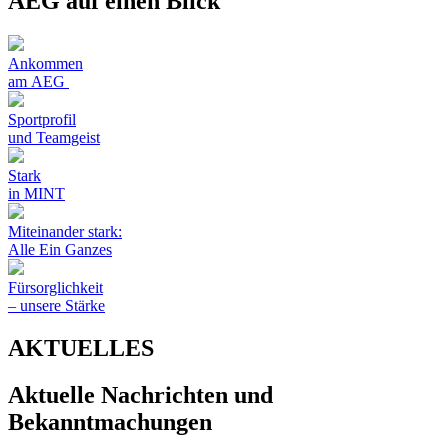
AEG auf einen Blick
Ankommen
am AEG
Sportprofil
und Teamgeist
Stark
in MINT
Miteinander stark:
Alle Ein Ganzes
Fürsorglichkeit
– unsere Stärke
AKTUELLES
Aktuelle Nachrichten und
Bekanntmachungen