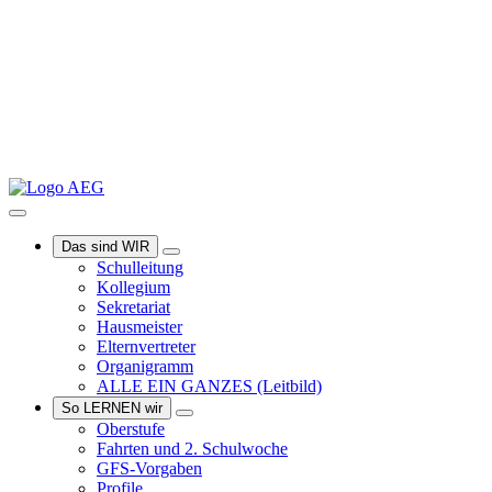
Das sind WIR
Schulleitung
Kollegium
Sekretariat
Hausmeister
Elternvertreter
Organigramm
ALLE EIN GANZES
(Leitbild)
So LERNEN wir
Oberstufe
Fahrten und 2. Schulwoche
GFS-Vorgaben
Profile